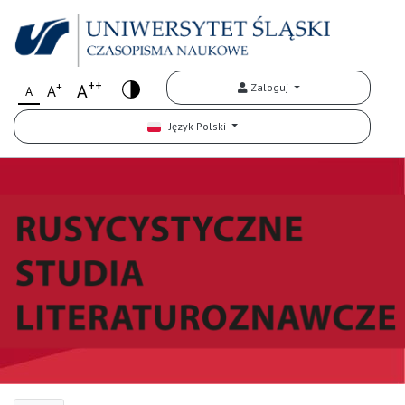
++
+
A
Zaloguj
A
A
Język Polski