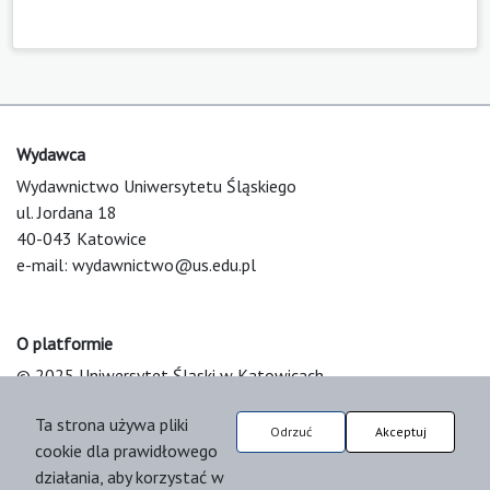
Wydawca
Wydawnictwo Uniwersytetu Śląskiego
ul. Jordana 18
40-043 Katowice
e-mail:
wydawnictwo@us.edu.pl
O platformie
© 2025 Uniwersytet Śląski w Katowicach
Support & Customization by LIBCOM
Ta strona używa pliki
Platform & Workflow by OJS/PKP
Odrzuć
Akceptuj
cookie dla prawidłowego
działania, aby korzystać w