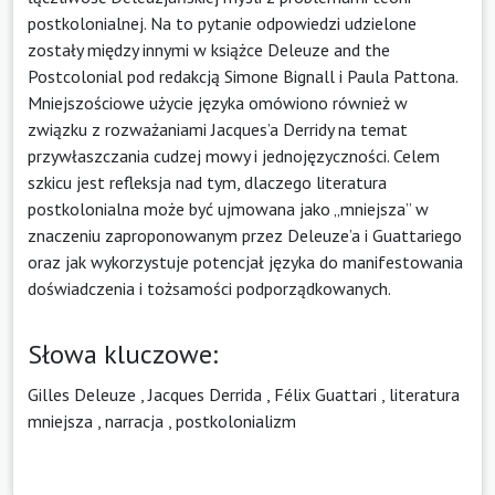
postkolonialnej. Na to pytanie odpowiedzi udzielone
zostały między innymi w książce Deleuze and the
Postcolonial pod redakcją Simone Bignall i Paula Pattona.
Mniejszościowe użycie języka omówiono również w
związku z rozważaniami Jacques’a Derridy na temat
przywłaszczania cudzej mowy i jednojęzyczności. Celem
szkicu jest refleksja nad tym, dlaczego literatura
postkolonialna może być ujmowana jako „mniejsza” w
znaczeniu zaproponowanym przez Deleuze’a i Guattariego
oraz jak wykorzystuje potencjał języka do manifestowania
doświadczenia i tożsamości podporządkowanych.
Słowa kluczowe:
Gilles Deleuze
,
Jacques Derrida
,
Félix Guattari
,
literatura
mniejsza
,
narracja
,
postkolonializm