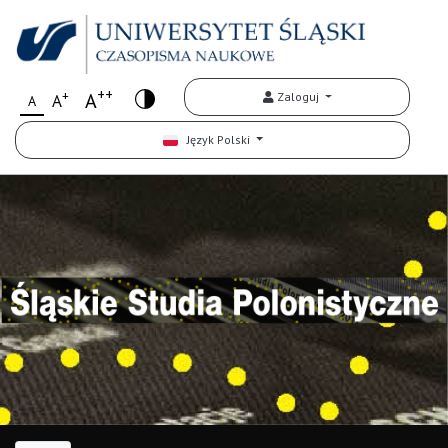
++
+
A
Zaloguj
A
A
Język Polski