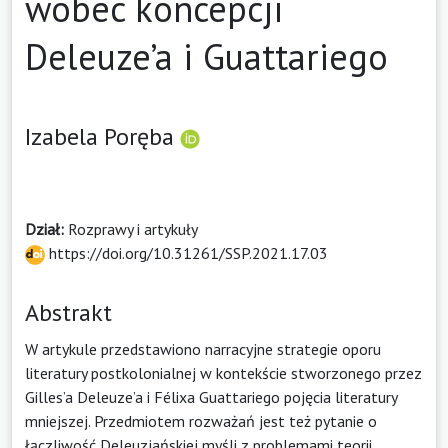
wobec koncepcji
Deleuze’a i Guattariego
Izabela Poręba
Dział:
Rozprawy i artykuły
https://doi.org/10.31261/SSP.2021.17.03
Abstrakt
W artykule przedstawiono narracyjne strategie oporu
literatury postkolonialnej w kontekście stworzonego przez
Gilles’a Deleuze’a i Félixa Guattariego pojęcia literatury
mniejszej. Przedmiotem rozważań jest też pytanie o
łączliwość Deleuzjańskiej myśli z problemami teorii