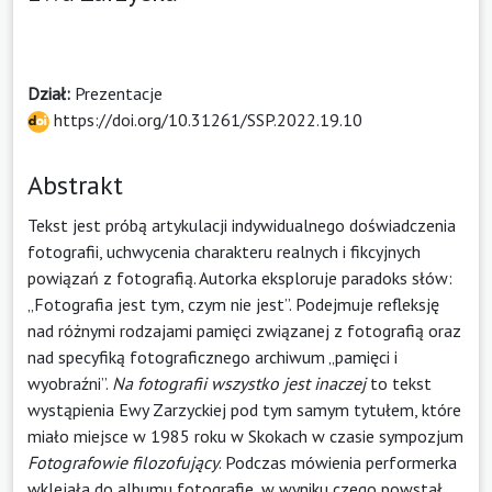
Dział:
Prezentacje
https://doi.org/10.31261/SSP.2022.19.10
Abstrakt
Tekst jest próbą artykulacji indywidualnego doświadczenia
fotografii, uchwycenia charakteru realnych i fikcyjnych
powiązań z fotografią. Autorka eksploruje paradoks słów:
„Fotografia jest tym, czym nie jest”. Podejmuje refleksję
nad różnymi rodzajami pamięci związanej z fotografią oraz
nad specyfiką fotograficznego archiwum „pamięci i
wyobraźni”.
Na fotografii wszystko jest inaczej
to tekst
wystąpienia Ewy Zarzyckiej pod tym samym tytułem, które
miało miejsce w 1985 roku w Skokach w czasie sympozjum
Fotografowie filozofujący
. Podczas mówienia performerka
wklejała do albumu fotografie, w wyniku czego powstał