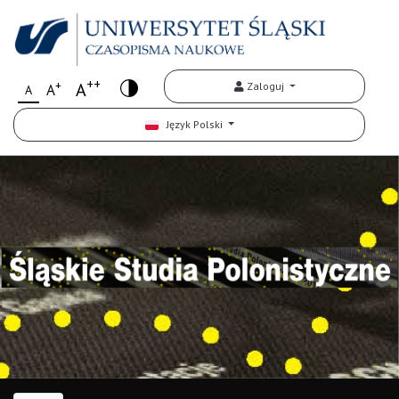
++
+
A
Zaloguj
A
A
Język Polski