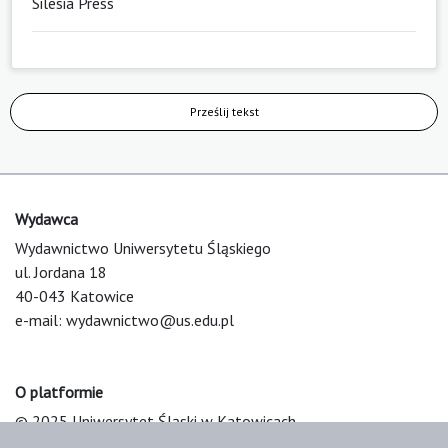
Silesia Press
Prześlij tekst
Wydawca
Wydawnictwo Uniwersytetu Śląskiego
ul. Jordana 18
40-043 Katowice
e-mail:
wydawnictwo@us.edu.pl
O platformie
© 2025 Uniwersytet Śląski w Katowicach
Support & Customization by LIBCOM