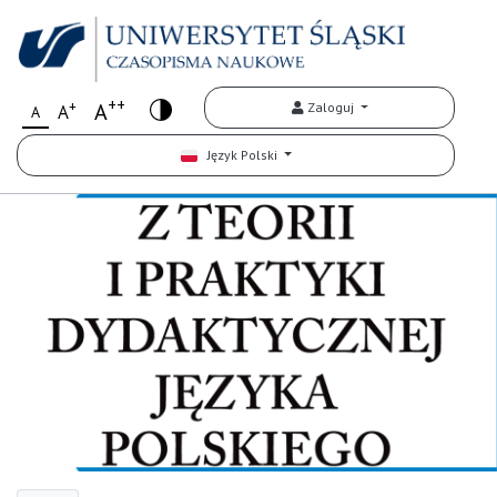
++
+
A
Zaloguj
A
A
Język Polski