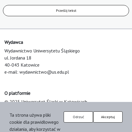
Prześlij tekst
Wydawca
Wydawnictwo Uniwersytetu Śląskiego
ul. Jordana 18
40-043 Katowice
e-mail:
wydawnictwo@us.edu.pl
O platformie
© 2025 Uniwersytet Śląski w Katowicach
Support & Customization by LIBCOM
Ta strona używa pliki
Platform & Workflow by OJS/PKP
Odrzuć
Akceptuj
cookie dla prawidłowego
działania, aby korzystać w