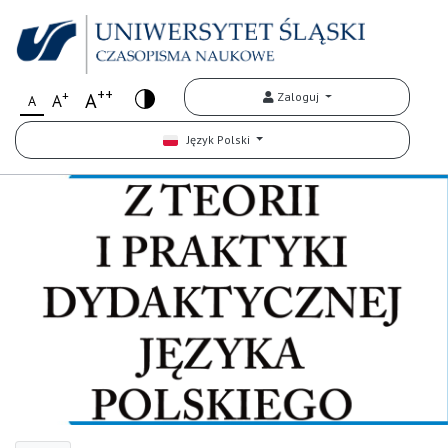
++
+
A
Zaloguj
A
A
Język Polski