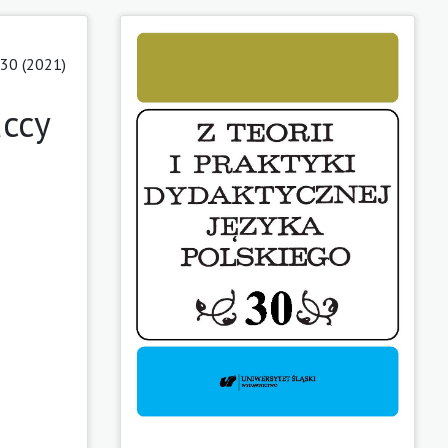
30 (2021)
accy