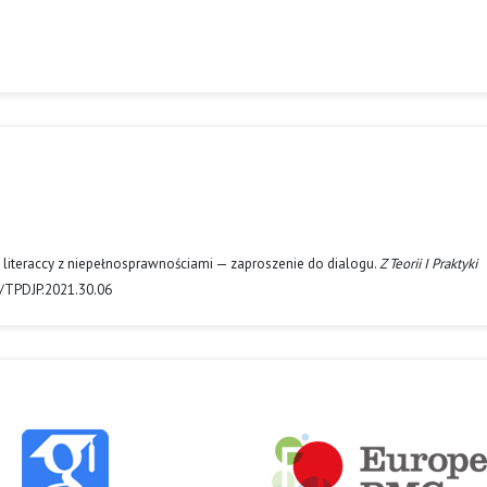
ie literaccy z niepełnosprawnościami — zaproszenie do dialogu.
Z Teorii I Praktyki
1/TPDJP.2021.30.06