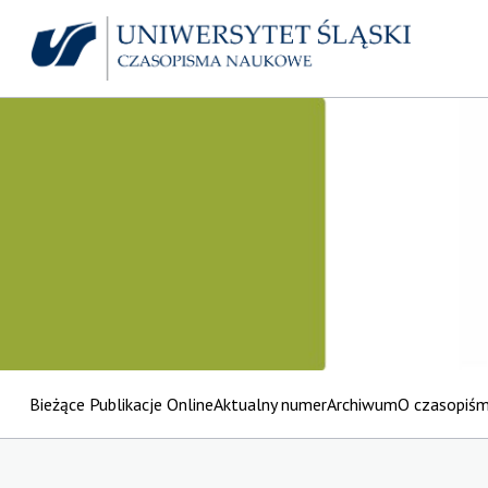
Bieżące Publikacje Online
Aktualny numer
Archiwum
O czasopiś