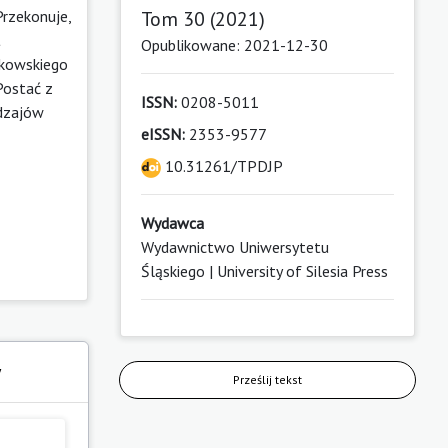
Przekonuje,
Tom 30 (2021)
t
Opublikowane: 2021-12-30
kowskiego
Postać z
ISSN:
0208-5011
odzajów
eISSN:
2353-9577
10.31261/TPDJP
Wydawca
Wydawnictwo Uniwersytetu
Śląskiego | University of Silesia Press
y
Prześlij tekst