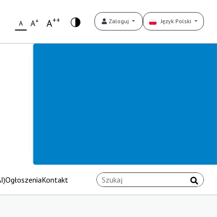
++
+
A
Zaloguj
Język Polski
A
A
I)
Ogłoszenia
Kontakt