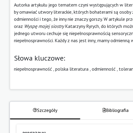
Autorka artykułu jego tematem czyni występujących w liter
by omawiać utwory literackie, których bohaterami są osoby 
odmienności i tego, że inny nie znaczy gorszy. W artykule pr
oraz
Wyspę mojej siostry
Katarzyny Ryrych, do których możn
jednego utworu cechuje się niepełnosprawnością sensoryczn
niepełnosprawności. Każdy z nas jest inny, mamy odmienną wr
Słowa kluczowe:
niepełnosprawność
,
polska literatura
,
odmienność
,
tolera
Szczegóły
Bibliografia