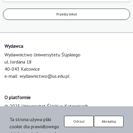
Prześlij tekst
Wydawca
Wydawnictwo Uniwersytetu Śląskiego
ul. Jordana 18
40-043 Katowice
e-mail:
wydawnictwo@us.edu.pl
O platformie
© 2025 Uniwersytet Śląski w Katowicach
Support & Customization by LIBCOM
Ta strona używa pliki
Platform & Workflow by OJS/PKP
Odrzuć
Akceptuj
cookie dla prawidłowego