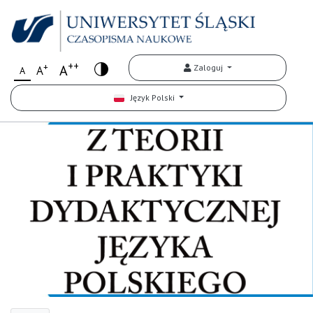
++
+
A
Zaloguj
A
A
Język Polski