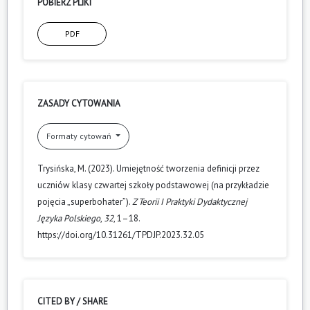
POBIERZ PLIKI
PDF
ZASADY CYTOWANIA
Formaty cytowań
Trysińska, M. (2023). Umiejętność tworzenia definicji przez
uczniów klasy czwartej szkoły podstawowej (na przykładzie
pojęcia „superbohater”).
Z Teorii I Praktyki Dydaktycznej
Języka Polskiego
,
32
, 1–18.
https://doi.org/10.31261/TPDJP.2023.32.05
CITED BY / SHARE