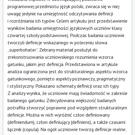
programowej przedmiotu język polski, zwraca się w niej
uwagę jedynie na umiejętność odczytywania definicji
i rozróżniania ich typów. Celem artykułu jest przedstawienie
wyników badania umiejętności językowych uczniów klasy
czwartej szkoły podstawowej. Podczas badania uczniowie
tworzyli definicje wskazanego w poleceniu słowa
„superbohater”. Zebrany materiał posłużył do
zrekonstruowania uczniowskiego rozumienia wzorca
gatunku, jakim jest definicja. Przedstawiona w artykule
analiza ograniczona jest do strukturalnego aspektu wzorca
gatunkowego, pomięto aspekty poznawczy, pragmatyczny
i stylistyczny. Pokazano schematy definicji oraz ich typy.
Z analizy wynika, że uczniowie mają świadomość w zakresie
badanego gatunku. Zdecydowana większość badanych
potrafiła stworzyć poprawne pod względem strukturalnym
definicje. Można w nich wyróżnić człon definiowany
(definiendum), człon definiujący (definiens), a także czasami
łącznik (copula). Na ogół uczniowie tworzą definicje realne;