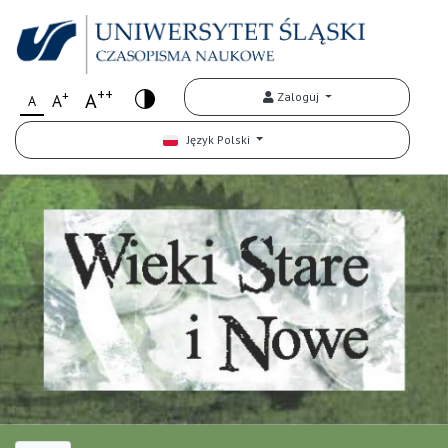
++
+
A
Zaloguj
A
A
Język Polski