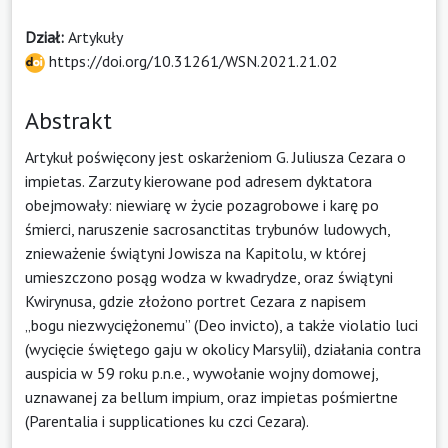
Dział:
Artykuły
https://doi.org/10.31261/WSN.2021.21.02
Abstrakt
Artykuł poświęcony jest oskarżeniom G. Juliusza Cezara o
impietas. Zarzuty kierowane pod adresem dyktatora
obejmowały: niewiarę w życie pozagrobowe i karę po
śmierci, naruszenie sacrosanctitas trybunów ludowych,
znieważenie świątyni Jowisza na Kapitolu, w której
umieszczono posąg wodza w kwadrydze, oraz świątyni
Kwirynusa, gdzie złożono portret Cezara z napisem
„bogu niezwyciężonemu” (Deo invicto), a także violatio luci
(wycięcie świętego gaju w okolicy Marsylii), działania contra
auspicia w 59 roku p.n.e., wywołanie wojny domowej,
uznawanej za bellum impium, oraz impietas pośmiertne
(Parentalia i supplicationes ku czci Cezara).