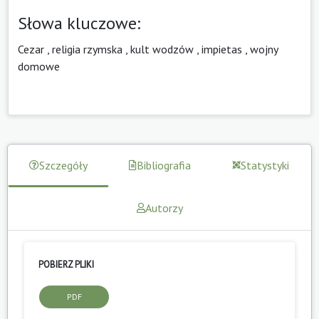
Słowa kluczowe:
Cezar
,
religia rzymska
,
kult wodzów
,
impietas
,
wojny
domowe
Szczegóły
Bibliografia
Statystyki
Autorzy
POBIERZ PLIKI
PDF