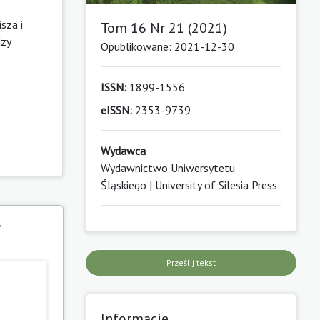
sza i
Tom 16 Nr 21 (2021)
dzy
Opublikowane: 2021-12-30
ISSN:
1899-1556
eISSN:
2353-9739
Wydawca
Wydawnictwo Uniwersytetu
Śląskiego | University of Silesia Press
y
Prześlij tekst
Informacje