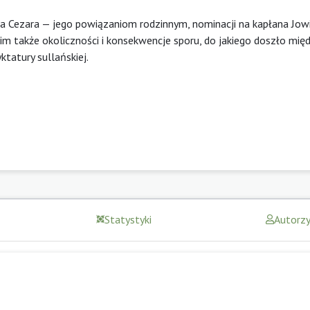
za Cezara — jego powiązaniom rodzinnym, nominacji na kapłana Jowi
 także okoliczności i konsekwencje sporu, do jakiego doszło mię
tatury sullańskiej.
Statystyki
Autorz