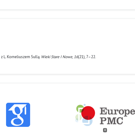
 z L. Korneliuszem Sullą.
Wieki Stare I Nowe
,
16
(21), 7–22.
0