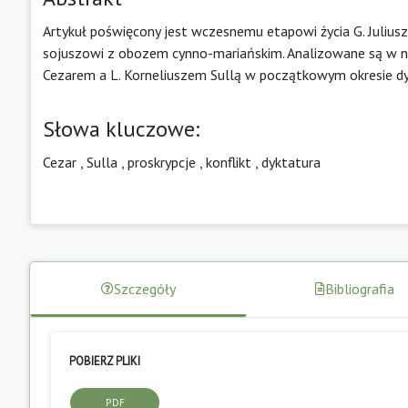
Artykuł poświęcony jest wczesnemu etapowi życia G. Julius
sojuszowi z obozem cynno-mariańskim. Analizowane są w nim
Cezarem a L. Korneliuszem Sullą w początkowym okresie dyk
Słowa kluczowe:
Cezar
,
Sulla
,
proskrypcje
,
konflikt
,
dyktatura
Szczegóły
Bibliografia
POBIERZ PLIKI
PDF