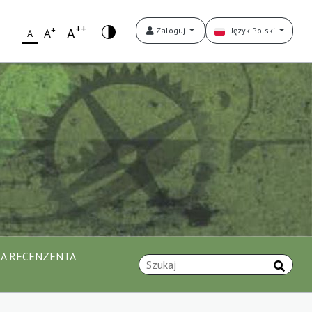
++
+
A
Zaloguj
Język Polski
A
A
A RECENZENTA