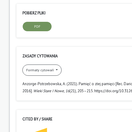
POBIERZ PLIKI
PDF
ZASADY CYTOWANIA
Formaty cytowań
Anzorge-Potrzebowska, A. (2021). Pamięć o złej pamięci [Rec. Dar
2016].
Wieki Stare I Nowe
,
16
(21), 205–215. https://doi.org/10.31
CITED BY / SHARE