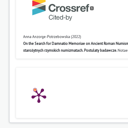
1
Anna Anzorge-Potrzebowska (2022)
On the Search for Damnatio Memoriae on Ancient Roman Numisma
starożytnych rzymskich numizmatach. Postulaty badawcze.
Notae
10.52800/ajst.1.16.a5