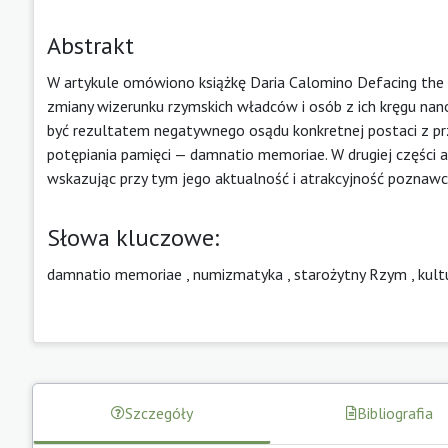
Abstrakt
W artykule omówiono książkę Daria Calomino Defacing the P
zmiany wizerunku rzymskich władców i osób z ich kręgu na
być rezultatem negatywnego osądu konkretnej postaci z pr
potępiania pamięci — damnatio memoriae. W drugiej części
wskazując przy tym jego aktualność i atrakcyjność poznawc
Słowa kluczowe:
damnatio memoriae
,
numizmatyka
,
starożytny Rzym
,
kult
Szczegóły
Bibliografia