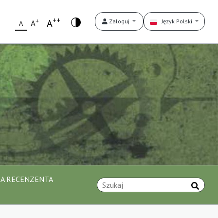
++
+
A
Zaloguj
Język Polski
A
A
A RECENZENTA