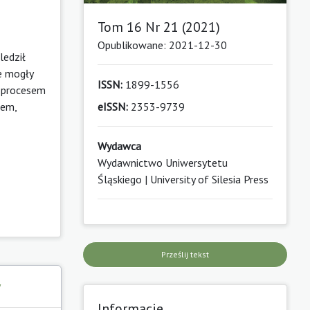
Tom 16 Nr 21 (2021)
Opublikowane: 2021-12-30
ledził
e mogły
ISSN:
1899-1556
z procesem
iem,
eISSN:
2353-9739
Wydawca
Wydawnictwo Uniwersytetu
Śląskiego | University of Silesia Press
Prześlij tekst
y
Informacje