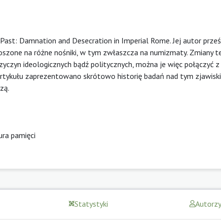
ast: Damnation and Desecration in Imperial Rome. Jej autor prześ
noszone na różne nośniki, w tym zwłaszcza na numizmaty. Zmiany t
zyczyn ideologicznych bądź politycznych, można je więc połączyć 
 artykułu zaprezentowano skrótowo historię badań nad tym zjawisk
zą.
ura pamięci
Statystyki
Autorz