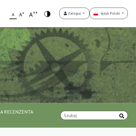
++
+
A
Zaloguj
Język Polski
A
A
A RECENZENTA