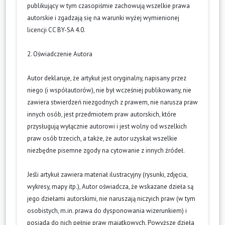
publikujący w tym czasopiśmie zachowują wszelkie prawa
autorskie i zgadzają się na warunki wyżej wymienionej
licencji CC BY-SA 4.0.
2. Oświadczenie Autora
Autor deklaruje, że artykuł jest oryginalny, napisany przez
niego (i współautorów), nie był wcześniej publikowany, nie
zawiera stwierdzeń niezgodnych z prawem, nie narusza praw
innych osób, jest przedmiotem praw autorskich, które
przysługują wyłącznie autorowi i jest wolny od wszelkich
praw osób trzecich, a także, że autor uzyskał wszelkie
niezbędne pisemne zgody na cytowanie z innych źródeł.
Jeśli artykuł zawiera materiał ilustracyjny (rysunki, zdjęcia,
wykresy, mapy itp.), Autor oświadcza, że wskazane dzieła są
jego dziełami autorskimi, nie naruszają niczyich praw (w tym
osobistych, m.in. prawa do dysponowania wizerunkiem) i
posiada do nich pełnię praw majątkowych. Powyższe dzieła