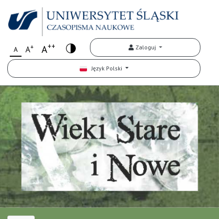
++
+
A
Zaloguj
A
A
Język Polski