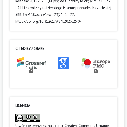
Rohoziński, J. (2025). „Miłość do Ojczyzny to część religii”. Rok
1944 i narodziny radzieckiego islamu: przypadek Kazachskiej
SRR.
Wieki Stare I Nowe
,
20
(25), 1–22.
https://doi.org/10.31261/WSN.2025.25.04
CITED BY / SHARE
0
0
LICENCJA
Utwór dostępny jest na licencji
Creative Commons Uznanie