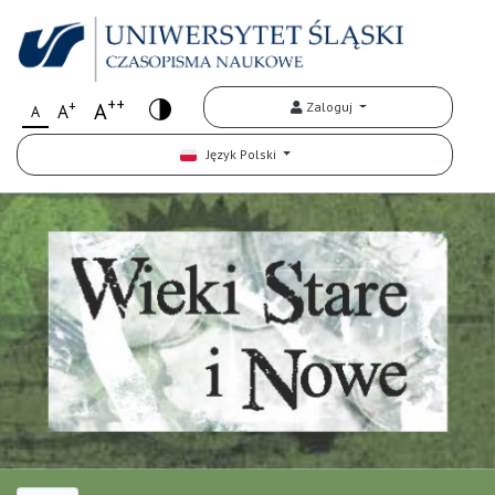
++
+
A
Zaloguj
A
A
Język Polski