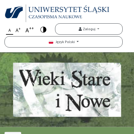
++
+
A
Zaloguj
A
A
Język Polski