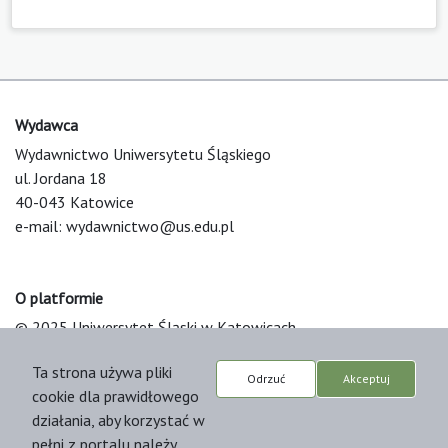
Wydawca
Wydawnictwo Uniwersytetu Śląskiego
ul. Jordana 18
40-043 Katowice
e-mail:
wydawnictwo@us.edu.pl
O platformie
© 2025 Uniwersytet Śląski w Katowicach
Support & Customization by LIBCOM
Ta strona używa pliki
Platform & Workflow by OJS/PKP
Odrzuć
Akceptuj
cookie dla prawidłowego
działania, aby korzystać w
pełni z portalu należy