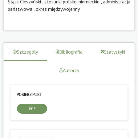
Śląsk Cieszyński
,
stosunki polsko-niemieckie
,
administracja
państwowa
,
okres międzywojenny
Szczegóły
Bibliografia
Statystyki
Autorzy
POBIERZ PLIKI
PDF