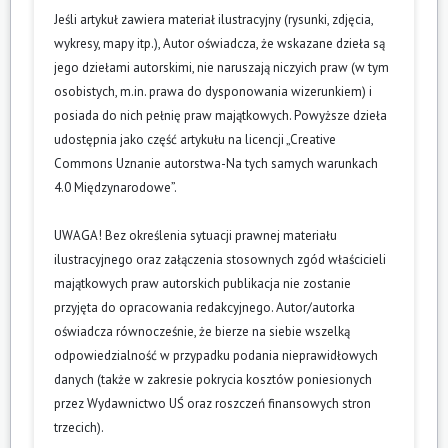
Jeśli artykuł zawiera materiał ilustracyjny (rysunki, zdjęcia,
wykresy, mapy itp.), Autor oświadcza, że wskazane dzieła są
jego dziełami autorskimi, nie naruszają niczyich praw (w tym
osobistych, m.in. prawa do dysponowania wizerunkiem) i
posiada do nich pełnię praw majątkowych. Powyższe dzieła
udostępnia jako część artykułu na licencji „Creative
Commons Uznanie autorstwa-Na tych samych warunkach
4.0 Międzynarodowe”.
UWAGA! Bez określenia sytuacji prawnej materiału
ilustracyjnego oraz załączenia stosownych zgód właścicieli
majątkowych praw autorskich publikacja nie zostanie
przyjęta do opracowania redakcyjnego. Autor/autorka
oświadcza równocześnie, że bierze na siebie wszelką
odpowiedzialność w przypadku podania nieprawidłowych
danych (także w zakresie pokrycia kosztów poniesionych
przez Wydawnictwo UŚ oraz roszczeń finansowych stron
trzecich).