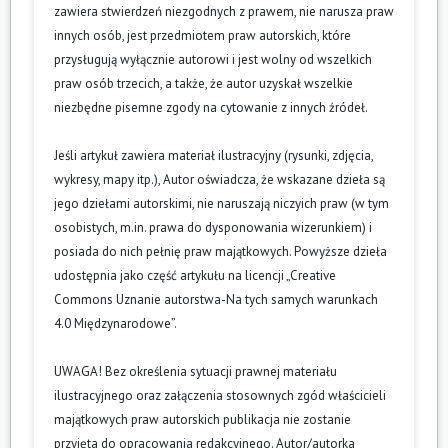
zawiera stwierdzeń niezgodnych z prawem, nie narusza praw
innych osób, jest przedmiotem praw autorskich, które
przysługują wyłącznie autorowi i jest wolny od wszelkich
praw osób trzecich, a także, że autor uzyskał wszelkie
niezbędne pisemne zgody na cytowanie z innych źródeł.
Jeśli artykuł zawiera materiał ilustracyjny (rysunki, zdjęcia,
wykresy, mapy itp.), Autor oświadcza, że wskazane dzieła są
jego dziełami autorskimi, nie naruszają niczyich praw (w tym
osobistych, m.in. prawa do dysponowania wizerunkiem) i
posiada do nich pełnię praw majątkowych. Powyższe dzieła
udostępnia jako część artykułu na licencji „Creative
Commons Uznanie autorstwa-Na tych samych warunkach
4.0 Międzynarodowe”.
UWAGA! Bez określenia sytuacji prawnej materiału
ilustracyjnego oraz załączenia stosownych zgód właścicieli
majątkowych praw autorskich publikacja nie zostanie
przyjęta do opracowania redakcyjnego. Autor/autorka