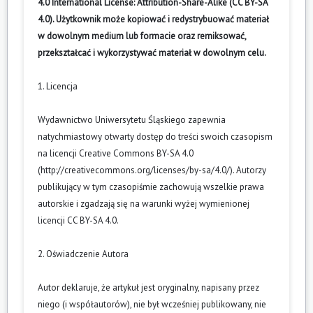
4.0 International License: Attribution-Share-Alike (CC BY-SA
4.0). Użytkownik może kopiować i redystrybuować materiał
w dowolnym medium lub formacie oraz remiksować,
przekształcać i wykorzystywać materiał w dowolnym celu.
1. Licencja
Wydawnictwo Uniwersytetu Śląskiego zapewnia
natychmiastowy otwarty dostęp do treści swoich czasopism
na licencji Creative Commons BY-SA 4.0
(
http://creativecommons.org/licenses/by-sa/4.0/
). Autorzy
publikujący w tym czasopiśmie zachowują wszelkie prawa
autorskie i zgadzają się na warunki wyżej wymienionej
licencji CC BY-SA 4.0.
2. Oświadczenie Autora
Autor deklaruje, że artykuł jest oryginalny, napisany przez
niego (i współautorów), nie był wcześniej publikowany, nie