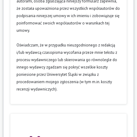
autorami, osoba zgłaszająca niniejszy formularz zapewnia,
że została upoważniona przez wszystkich współautorów do
podpisania niniejszej umowy w ich imieniu i zobowiązuje się
poinformować swoich współautorów o warunkach tej
umowy.
Oświadczam, że w przypadku nieuzgodnionego z redakcją
i/lub wydawcą czasopisma wycofania przeze mnie tekstu z
procesu wydawniczego lub skierowania go równolegle do
innego wydawcy zgadzam się pokryć wszelkie koszty
poniesione przez Uniwersytet Śląski w związku z
procedowaniem mojego zgłoszenia (w tym m.in. koszty
recenzji wydawniczych).