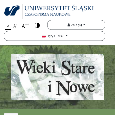
++
+
A
Zaloguj
A
A
Język Polski