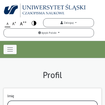
++
+
A
Zaloguj
A
A
Język Polski
Profil
Imię