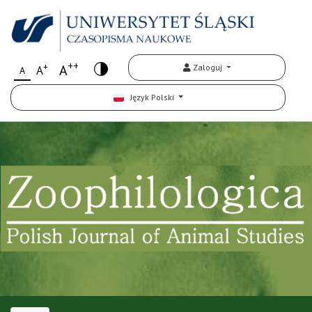
++
+
A
Zaloguj
A
A
Język Polski