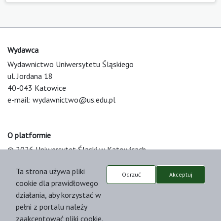
Wydawca
Wydawnictwo Uniwersytetu Śląskiego
ul. Jordana 18
40-043 Katowice
e-mail:
wydawnictwo@us.edu.pl
O platformie
© 2026 Uniwersytet Śląski w Katowicach
Support & Customization by LIBCOM
Ta strona używa pliki
Platform & Workflow by OJS/PKP
Odrzuć
Akceptuj
cookie dla prawidłowego
działania, aby korzystać w
pełni z portalu należy
zaakceptować pliki cookie.