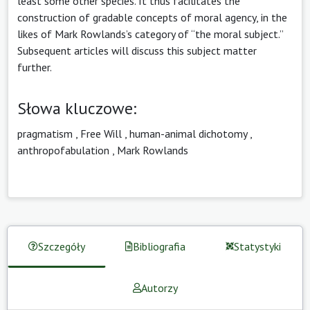
least some other species. It thus facilitates the
construction of gradable concepts of moral agency, in the
likes of Mark Rowlands’s category of “the moral subject.”
Subsequent articles will discuss this subject matter
further.
Słowa kluczowe:
pragmatism
,
Free Will
,
human-animal dichotomy
,
anthropofabulation
,
Mark Rowlands
Szczegóły
Bibliografia
Statystyki
Autorzy