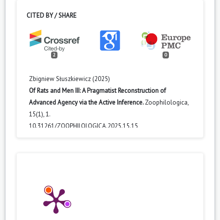
CITED BY / SHARE
2
0
Zbigniew Słuszkiewicz (2025)
Of Rats and Men III: A Pragmatist Reconstruction of
Advanced Agency via the Active Inference.
Zoophilologica,
15
(1),
1.
10.31261/ZOOPHILOLOGICA.2025.15.15
Zbigniew Słuszkiewicz (2025)
O szczurach i ludziach II. Wykorzystanie
pragmatystycznego podejścia do Zasady Energii
Swobodnej.
Zoophilologica,
15
(1),
1.
10.31261/ZOOPHILOLOGICA.2025.15.13