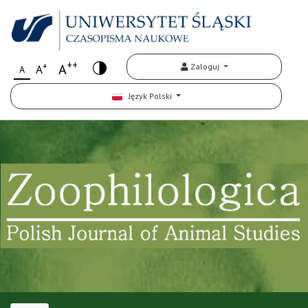
++
+
A
Zaloguj
A
A
Język Polski