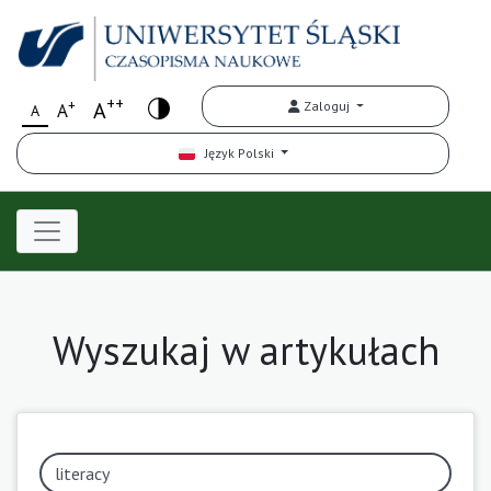
++
+
A
Zaloguj
A
A
Język Polski
Wyszukaj w artykułach