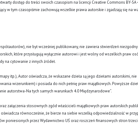
arty dostęp do treści swoich czasopism na licencji Creative Commons BY-SA 
ujący w tym czasopiśmie zachowują wszelkie prawa autorskie i zgadzają się na w
(i współautorów), nie był wcześniej publikowany, nie zawiera stwierdzeń niezgodny
rskich, które przysługują wyłącznie autorowi i jest wolny od wszelkich praw os
ody na cytowanie z innych źródeł.
y, mapy itp.), Autor oświadcza, że wskazane dzieła są jego dziełami autorskimi, nie
nowania wizerunkiem) i posiada do nich pełnię praw majątkowych. Powyższe dzie
znanie autorstwa-Na tych samych warunkach 4.0 Międzynarodowe”.
oraz załączenia stosownych zgód właścicieli majątkowych praw autorskich publi
a oświadcza równocześnie, że bierze na siebie wszelką odpowiedzialność w prz
tów poniesionych przez Wydawnictwo UŚ oraz roszczeń finansowych stron trzeci