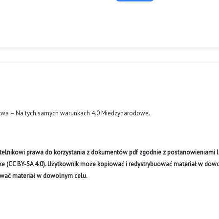
twa – Na tych samych warunkach 4.0 Miedzynarodowe
.
ytelnikowi prawa do korzystania z dokumentów pdf zgodnie z postanowieniami li
like (CC BY-SA 4.0). Użytkownik może kopiować i redystrybuować materiał w do
ywać materiał w dowolnym celu.