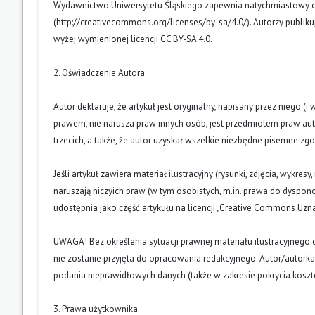
Wydawnictwo Uniwersytetu Śląskiego zapewnia natychmiastowy otw
(
http://creativecommons.org/licenses/by-sa/4.0/
). Autorzy publik
wyżej wymienionej licencji CC BY-SA 4.0.
2. Oświadczenie Autora
Autor deklaruje, że artykuł jest oryginalny, napisany przez niego 
prawem, nie narusza praw innych osób, jest przedmiotem praw auto
trzecich, a także, że autor uzyskał wszelkie niezbędne pisemne zg
Jeśli artykuł zawiera materiał ilustracyjny (rysunki, zdjęcia, wykres
naruszają niczyich praw (w tym osobistych, m.in. prawa do dyspo
udostępnia jako część artykułu na licencji „Creative Commons U
UWAGA! Bez określenia sytuacji prawnej materiału ilustracyjnego 
nie zostanie przyjęta do opracowania redakcyjnego. Autor/autork
podania nieprawidłowych danych (także w zakresie pokrycia kosz
3. Prawa użytkownika