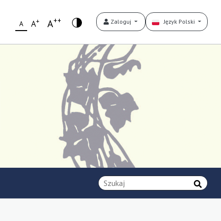
++
+
A
Zaloguj
Język Polski
A
A