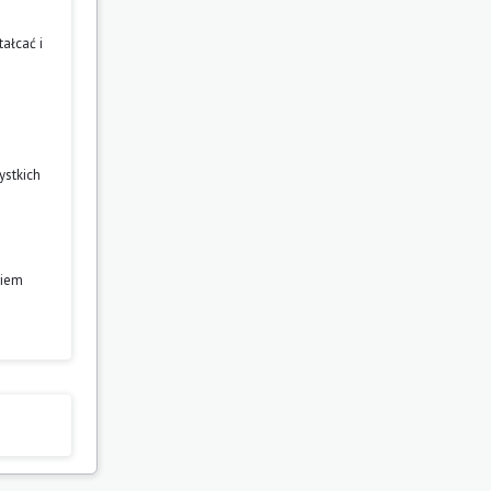
ałcać i
ystkich
niem