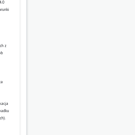
4.0
arunki
ch z
ób
ła
kacja
ypadku
ch).