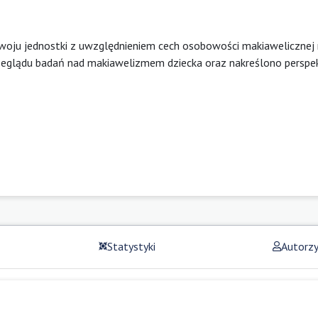
oju jednostki z uwzględnieniem cech osobowości makiawelicznej 
rzeglądu badań nad makiawelizmem dziecka oraz nakreślono persp
Statystyki
Autorz