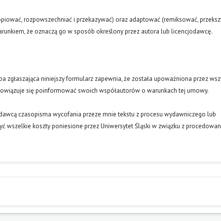
opiować, rozpowszechniać i przekazywać) oraz adaptować (remiksować, przekszt
runkiem, że oznaczą go w sposób określony przez autora lub licencjodawcę.
oba zgłaszająca niniejszy formularz zapewnia, że została upoważniona przez wsz
obowiązuje się poinformować swoich współautorów o warunkach tej umowy.
ydawcą czasopisma wycofania przeze mnie tekstu z procesu wydawniczego lub
ć wszelkie koszty poniesione przez Uniwersytet Śląski w związku z procedowa