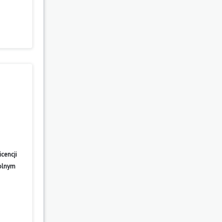
cencji
wolnym