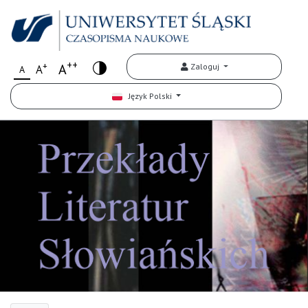
++
+
A
Zaloguj
A
A
Język Polski