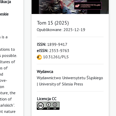
likacja
eskie
Tom 15 (2025)
Opublikowane: 2025-12-19
s is a
ISSN:
1899-9417
utions to
eISSN:
2353-9763
 possible.
10.31261/PLS
ultures of
ns of
Wydawca
nd
Wydawnictwo Uniwersytetu Śląskiego
bove-
| University of Silesia Press
ion
ature, the
Licencja CC
tion of
ańskich”.
ent nature