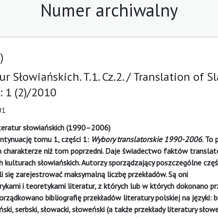
Numer archiwalny
)
r Słowiańskich. T.1. Cz.2. / Translation of Sl
: 1 (2)/2010
01
iteratur słowiańskich (1990–2006)
ntynuację tomu 1, części 1:
Wybory translatorskie 1990-2006
. To 
 charakterze niż tom poprzedni. Daje świadectwo faktów translato
h kulturach słowiańskich. Autorzy sporządzający poszczególne częś
arali się zarejestrować maksymalną liczbę przekładów. Są oni
ykami i teoretykami literatur, z których lub w których dokonano pr
ządkowano bibliografię przekładów literatury polskiej na języki: bu
ski, serbski, słowacki, słoweński (a także przekłady literatury słow