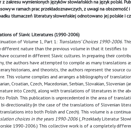
tur z zakresu wymienionych języków słowiańskich na język polski. Pub
sowy w ramach prac przekładoznawczych, z uwagi na obszerność i
dku tłumaczeń literatury słoweńskiej odnotowano jej polskie i cz
lations of Slavic Literatures (1990-2006)
tinuation of Volume 1, Part 1:
Translators’ Choices 1990-2006
. Thi
y different nature than the previous volume in that it testifies to
have occurred in different Slavic cultures. In preparing their contrib
aphy, the authors have attempted to compile as many translations as
iterary historians, and theorists, the authors represent the source c
here. This volume compiles and arranges a bibliography of translatio
garian, Croatian, Czech, Macedonian, Serbian, Slovakian, Slovenian (a
erature into Czech), along with translations of literatures in the a
o Polish. This publication is unprecedented in the area of translat
 bi-directionality (in the case of the translations of Slovenian liter
translations into both Polish and Czech). This volume is a continua
slation choices in the years 1990-2006
(„Przekłady Literatur Słowi
atorskie 1990-2006.) This collective work is of a completely differ