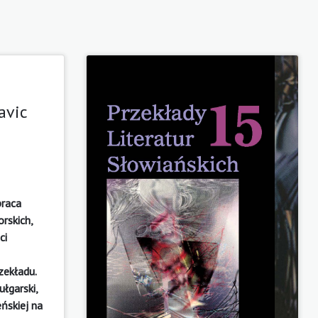
avic
praca
rskich,
ci
zekładu.
łgarski,
eńskiej na