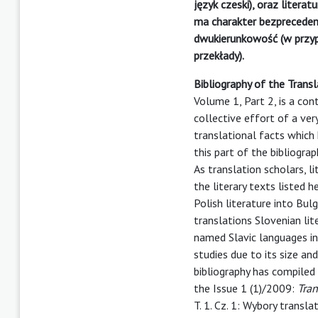
język czeski), oraz litera
ma charakter bezpreceden
dwukierunkowość (w przypa
przekłady).
Bibliography of the Trans
Volume 1, Part 2, is a con
collective effort of a ver
translational facts which 
this part of the bibliogr
As translation scholars, l
the literary texts listed 
Polish literature into Bul
translations Slovenian lit
named Slavic languages int
studies due to its size and
bibliography has compiled 
the Issue 1 (1)/2009:
Tran
T. 1. Cz. 1: Wybory transl