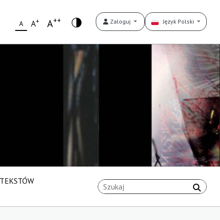
++
+
A
Zaloguj
Język Polski
A
A
 TEKSTÓW