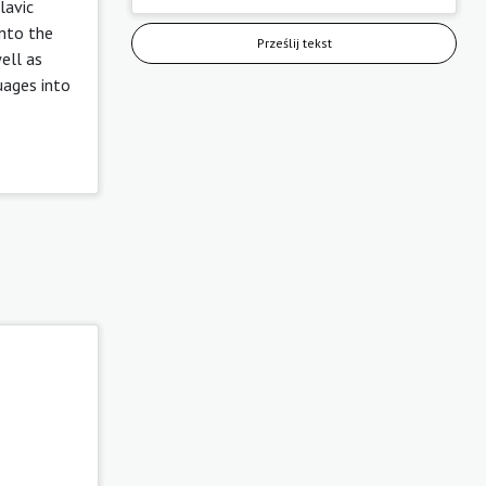
lavic
into the
Prześlij tekst
ell as
ages ​​into