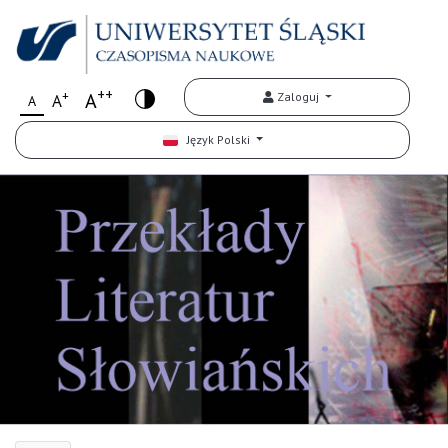
++
+
A
Zaloguj
A
A
Język Polski