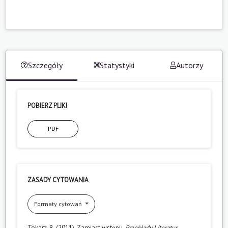
Szczegóły
Statystyki
Autorzy
POBIERZ PLIKI
PDF
ZASADY CYTOWANIA
Formaty cytowań
Tokarz, B. (2011). Zamiast wstępu.
Przekłady Literatur