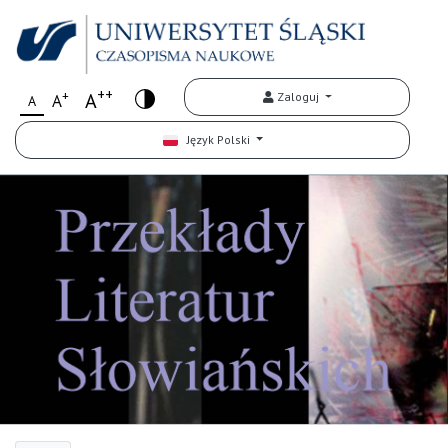
++
+
A
Zaloguj
A
A
Język Polski