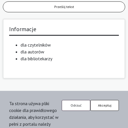
Prześlij tekst
Informacje
dla czytelników
dla autorów
dla bibliotekarzy
Ta strona używa pliki
Odrzuć
Akceptuj
cookie dla prawidłowego
działania, aby korzystać w
pełni z portalu należy