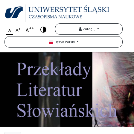
++
+
A
Zaloguj
A
A
Język Polski