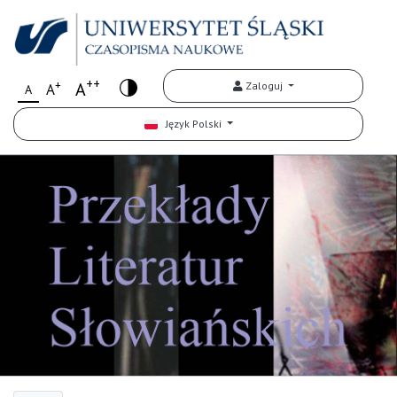
++
+
A
Zaloguj
A
A
Język Polski