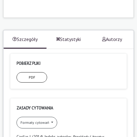
Szczegóły
Statystyki
Autorzy
POBIERZ PLIKI
PDF
ZASADY CYTOWANIA
Formaty cytowań
Cieślar, J. (2014). Indeks autorów.
Przekłady Literatur