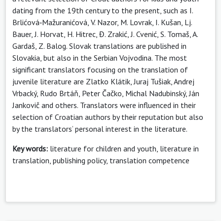
dating from the 19th century to the present, such as I.
Brlićová‑Mažuranićová, V. Nazor, M. Lovrak, I. Kušan, Lj.
Bauer, J. Horvat, H. Hitrec, Đ. Zrakić, J. Cvenić, S. Tomaš, A.
Gardaš, Z. Balog. Slovak translations are published in
Slovakia, but also in the Serbian Vojvodina. The most
significant translators focusing on the translation of
juvenile literature are Zlatko Klátik, Juraj Tušiak, Andrej
Vrbacký, Rudo Brtáň, Peter Čačko, Michal Nadubinský, Ján
Jankovič and others. Translators were influenced in their
selection of Croatian authors by their reputation but also
by the translators‘ personal interest in the literature.
Key words:
literature for children and youth, literature in
translation, publishing policy, translation competence