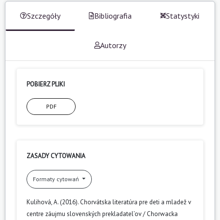
Szczegóły
Bibliografia
Statystyki
Autorzy
POBIERZ PLIKI
PDF
ZASADY CYTOWANIA
Formaty cytowań
Kulihová, A. (2016). Chorvátska literatúra pre deti a mladež v
centre záujmu slovenských prekladatel’ov / Chorwacka