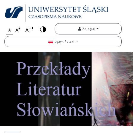
++
+
A
Zaloguj
A
A
Język Polski