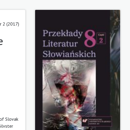
 2 (2017)
e
 of Slovak
ilvster