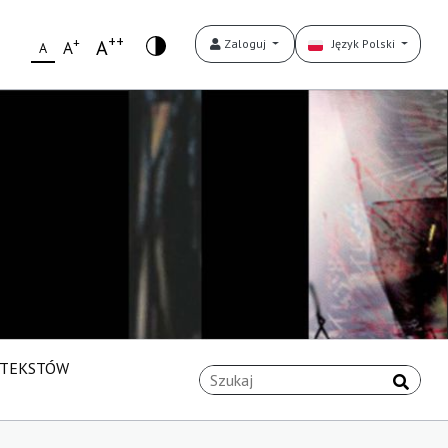
++
+
A
Zaloguj
Język Polski
A
A
 TEKSTÓW