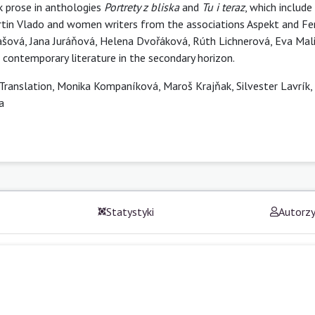
ak prose in anthologies
Portrety z bliska
and
Tu i teraz
, which include
rtin Vlado and women writers from the associations Aspekt and Fe
šová, Jana Juráňová, Helena Dvořáková, Rúth Lichnerová, Eva Mali
 contemporary literature in the secondary horizon.
ry Translation, Monika Kompaníková, Maroš Krajňak, Silvester Lavrík
a
Statystyki
Autorz