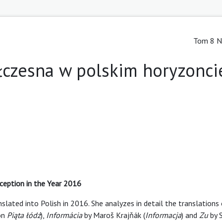
Tom 8 Nr
łczesna w polskim horyzonci
ception in the Year 2016
slated into Polish in 2016. She analyzes in detail the translations
on
Piąta łódź
),
Informácia
by Maroš Krajňák (
Informacja
) and
Zu
by S