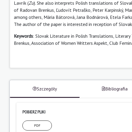
Lavrík (
Zu
). She also interprets Polish translations of Slov
of Radovan Brenkus, Ľudovít Petraško, Peter Karpinský, Ma
among others, Mária Bátorová, Jana Bodnárová, Etela Farka
The author of the paper is interested in reception of Slovak
Keywords
: Slovak Literature in Polish Translations, Litera
Brenkus, Association of Women Writters Aspekt, Club Femin
Szczegóły
Bibliografia
POBIERZ PLIKI
PDF