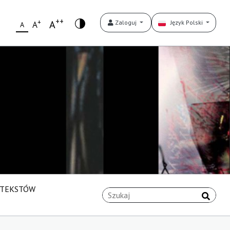
++
+
A
Zaloguj
Język Polski
A
A
 TEKSTÓW