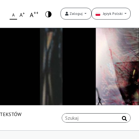
++
+
A
Zaloguj
Język Polski
A
A
 TEKSTÓW