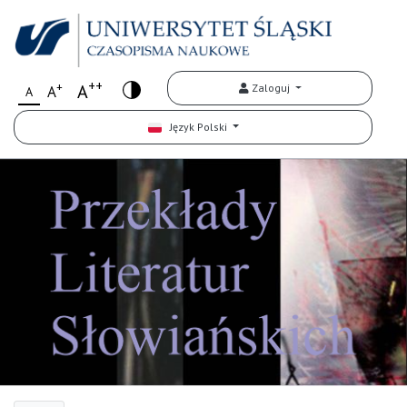
++
+
A
Zaloguj
A
A
Język Polski