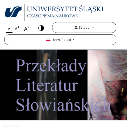
++
+
A
Zaloguj
A
A
Język Polski