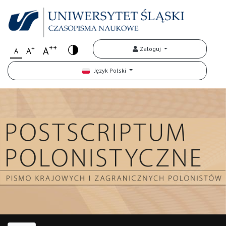
++
+
A
Zaloguj
A
A
Język Polski