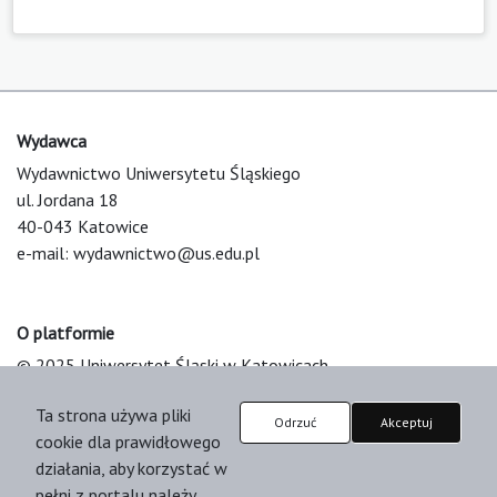
Wydawca
Wydawnictwo Uniwersytetu Śląskiego
ul. Jordana 18
40-043 Katowice
e-mail:
wydawnictwo@us.edu.pl
O platformie
© 2025 Uniwersytet Śląski w Katowicach
Support & Customization by LIBCOM
Ta strona używa pliki
Platform & Workflow by OJS/PKP
Odrzuć
Akceptuj
cookie dla prawidłowego
działania, aby korzystać w
pełni z portalu należy