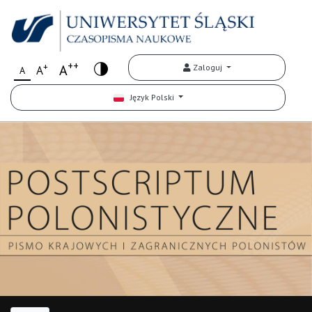
++
+
A
Zaloguj
A
A
Język Polski