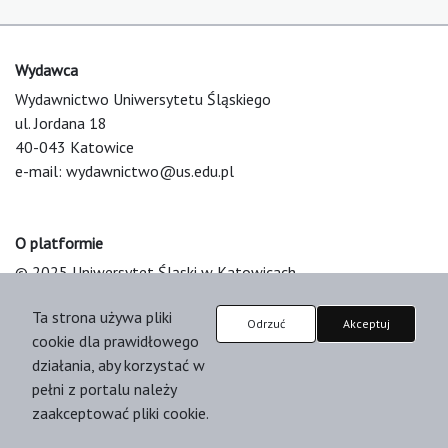
Wydawca
Wydawnictwo Uniwersytetu Śląskiego
ul. Jordana 18
40-043 Katowice
e-mail:
wydawnictwo@us.edu.pl
O platformie
© 2025 Uniwersytet Śląski w Katowicach
Support & Customization by LIBCOM
Ta strona używa pliki
Platform & Workflow by OJS/PKP
Odrzuć
Akceptuj
cookie dla prawidłowego
działania, aby korzystać w
pełni z portalu należy
zaakceptować pliki cookie.