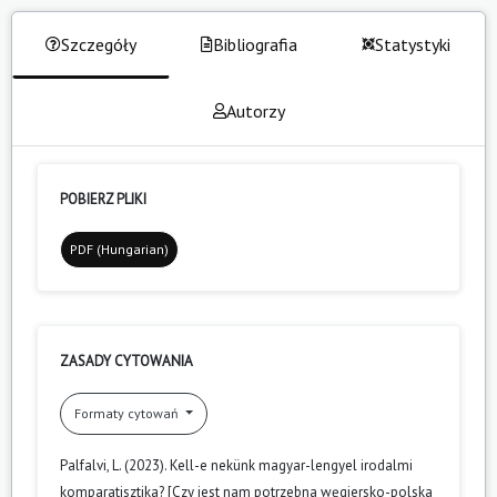
Szczegóły
Bibliografia
Statystyki
Autorzy
POBIERZ PLIKI
PDF (Hungarian)
ZASADY CYTOWANIA
Formaty cytowań
Palfalvi, L. (2023). Kell-e nekünk magyar-lengyel irodalmi
komparatisztika? [Czy jest nam potrzebna węgiersko-polska