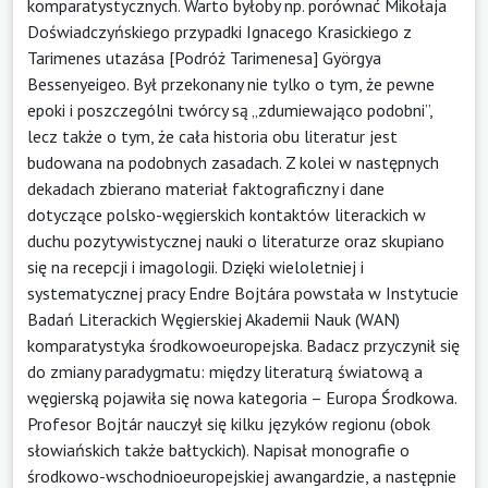
komparatystycznych. Warto byłoby np. porównać Mikołaja
Doświadczyńskiego przypadki Ignacego Krasickiego z
Tarimenes utazása [Podróż Tarimenesa] Györgya
Bessenyeigeo. Był przekonany nie tylko o tym, że pewne
epoki i poszczególni twórcy są „zdumiewająco podobni”,
lecz także o tym, że cała historia obu literatur jest
budowana na podobnych zasadach. Z kolei w następnych
dekadach zbierano materiał faktograficzny i dane
dotyczące polsko-węgierskich kontaktów literackich w
duchu pozytywistycznej nauki o literaturze oraz skupiano
się na recepcji i imagologii. Dzięki wieloletniej i
systematycznej pracy Endre Bojtára powstała w Instytucie
Badań Literackich Węgierskiej Akademii Nauk (WAN)
komparatystyka środkowoeuropejska. Badacz przyczynił się
do zmiany paradygmatu: między literaturą światową a
węgierską pojawiła się nowa kategoria – Europa Środkowa.
Profesor Bojtár nauczył się kilku języków regionu (obok
słowiańskich także bałtyckich). Napisał monografie o
środkowo-wschodnioeuropejskiej awangardzie, a następnie