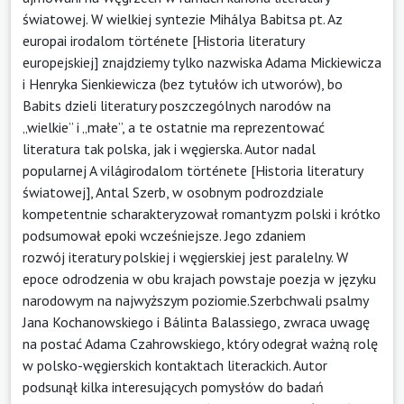
światowej. W wielkiej syntezie Mihálya Babitsa pt. Az
europai irodalom története [Historia literatury
europejskiej] znajdziemy tylko nazwiska Adama Mickiewicza
i Henryka Sienkiewicza (bez tytułów ich utworów), bo
Babits dzieli literatury poszczególnych narodów na
„wielkie” i „małe”, a te ostatnie ma reprezentować
literatura tak polska, jak i węgierska. Autor nadal
popularnej A világirodalom története [Historia literatury
światowej], Antal Szerb, w osobnym podrozdziale
kompetentnie scharakteryzował romantyzm polski i krótko
podsumował epoki wcześniejsze. Jego zdaniem
rozwój iteratury polskiej i węgierskiej jest paralelny. W
epoce odrodzenia w obu krajach powstaje poezja w języku
narodowym na najwyższym poziomie.Szerbchwali psalmy
Jana Kochanowskiego i Bálinta Balassiego, zwraca uwagę
na postać Adama Czahrowskiego, który odegrał ważną rolę
w polsko-węgierskich kontaktach literackich. Autor
podsunął kilka interesujących pomysłów do badań