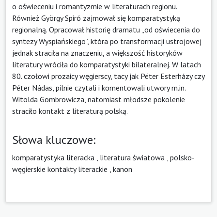
o oświeceniu i romantyzmie w literaturach regionu.
Również György Spiró zajmował się komparatystyką
regionalną. Opracował historię dramatu „od oświecenia do
syntezy Wyspiańskiego”, która po transformacji ustrojowej
jednak straciła na znaczeniu, a większość historyków
literatury wróciła do komparatystyki bilateralnej. W latach
80. czołowi prozaicy węgierscy, tacy jak Péter Esterházy czy
Péter Nádas, pilnie czytali i komentowali utwory m.in.
Witolda Gombrowicza, natomiast młodsze pokolenie
straciło kontakt z literaturą polską.
Słowa kluczowe:
komparatystyka literacka
,
literatura światowa
,
polsko-
węgierskie kontakty literackie
,
kanon