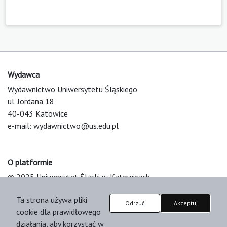
Wydawca
Wydawnictwo Uniwersytetu Śląskiego
ul. Jordana 18
40-043 Katowice
e-mail:
wydawnictwo@us.edu.pl
O platformie
© 2025 Uniwersytet Śląski w Katowicach
Support & Customization by LIBCOM
Ta strona używa pliki
Platform & Workflow by OJS/PKP
Odrzuć
Akceptuj
cookie dla prawidłowego
działania, aby korzystać w