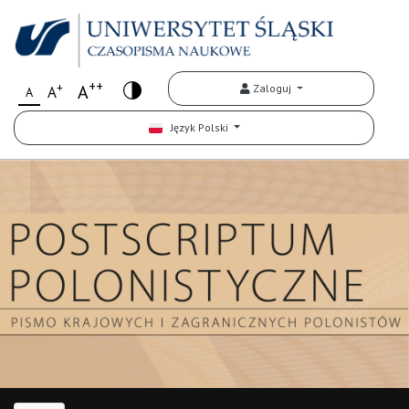
++
+
A
Zaloguj
A
A
Język Polski