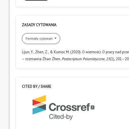
ZASADY CYTOWANIA
Formaty cytowań
Lijun, Y., Zhen, Z., & Kumor, M. (2020). O wierności. O pracy nad pr
– rozmawia Zhao Zhen.
Postscriptum Polonistyczne
,
25
(1), 201–20
CITED BY / SHARE
2