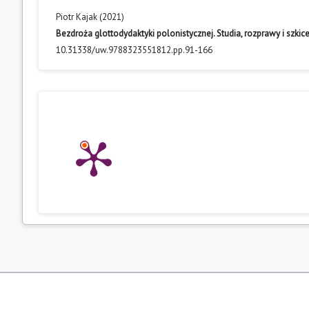
Piotr Kajak (2021)
Bezdroża glottodydaktyki polonistycznej. Studia, rozprawy i szkice
10.31338/uw.9788323551812.pp.91-166
Romuald Cudak (2024)
Obecności. Prolegomena do tematu o zagranicznej recepcji literat
10.15584/tik.2024.1