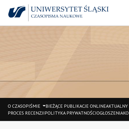
O CZASOPIŚMIE
BIEŻĄCE PUBLIKACJE ONLINE
AKTUALNY
PROCES RECENZJI
POLITYKA PRYWATNOŚCI
OGŁOSZENIA
KO