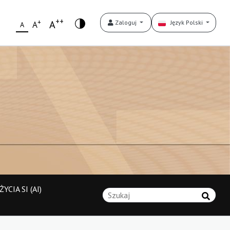
++
+
A
Zaloguj
Język Polski
A
A
YCIA SI (AI)