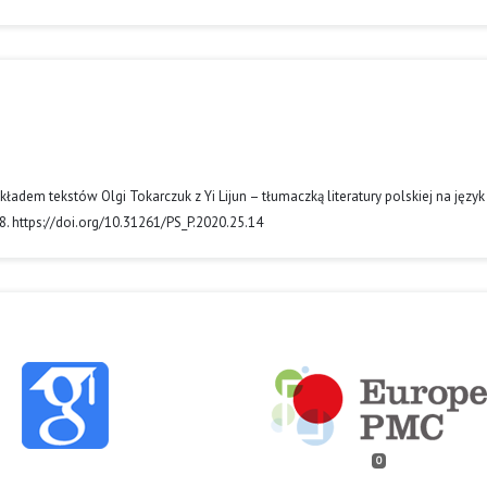
zekładem tekstów Olgi Tokarczuk z Yi Lijun – tłumaczką literatury polskiej na język
8. https://doi.org/10.31261/PS_P.2020.25.14
0