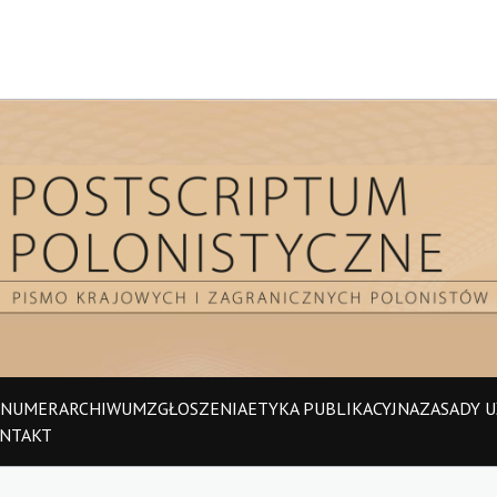
 NUMER
ARCHIWUM
ZGŁOSZENIA
ETYKA PUBLIKACYJNA
ZASADY UŻ
NTAKT