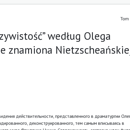
Tom 
zywistość” według Olega
e znamiona Nietzscheańskie
идения действительности, представленного в драматургии Олег
адированного, деконструированного, тем самым вписываясь в
ного мира Фридриха Ницше. Современность, согласно идеи фил