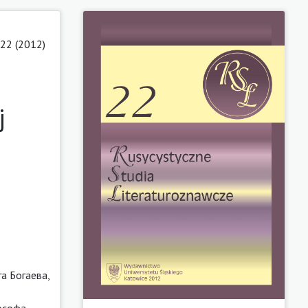
22 (2012)
j
а Богаева,
ософа,