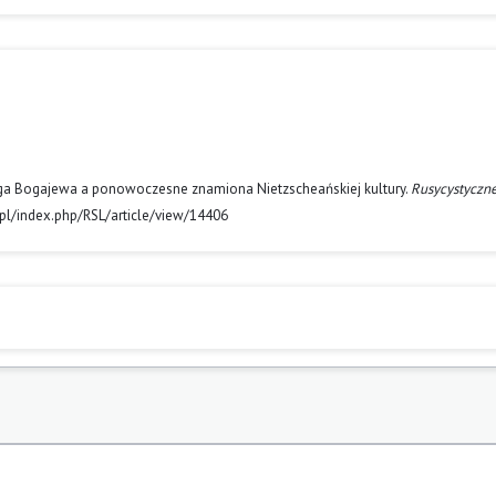
ega Bogajewa a ponowoczesne znamiona Nietzscheańskiej kultury.
Rusycystyczne
.pl/index.php/RSL/article/view/14406