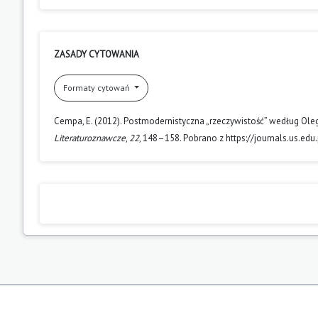
ZASADY CYTOWANIA
Formaty cytowań
Cempa, E. (2012). Postmodernistyczna „rzeczywistość” według Ol
Literaturoznawcze
,
22
, 148–158. Pobrano z https://journals.us.edu