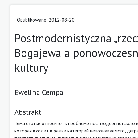
Opublikowane: 2012-08-20
Postmodernistyczna „rzec
Bogajewa a ponowoczesn
kultury
Ewelina Cempa
Abstrakt
Тема статьи относится к проблеме постмодернистского в
которая входит в рамки категорий непознаваемого, дегр
перспективистично‑дуалистическую концепцию современ