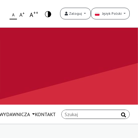
++
+
A
Zaloguj
Język Polski
A
A
 WYDAWNICZA
KONTAKT