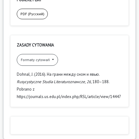
PDF (Русский)
ZASADY CYTOWANIA
Formaty cytowań
Dohnal, J. (2016). На грани между сном и явью.
Rusycystyczne Studia Literaturoznawcze
,
26
, 180–188.
Pobrano z
https://journals.us.edu.pl/index.php/RSL/article/view/14447