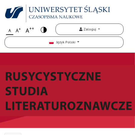
++
+
A
Zaloguj
A
A
Język Polski