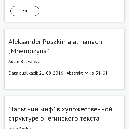
PDF
Aleksander Puszkin a almanach
„Mnemozyna”
Adam Bezwiński
Data publikacji: 21-08-2016 |
Abstrakt
| s. 51-61
"Татьянин миф" в художественной
структуре онегинского текста
Iryna Betko