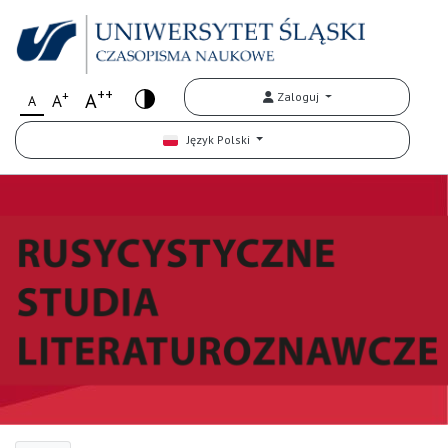
++
+
A
Zaloguj
A
A
Język Polski