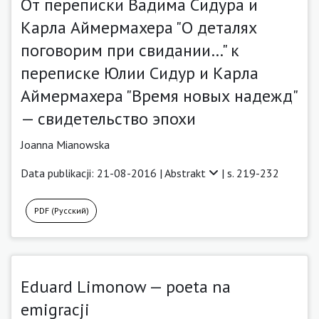
От переписки Вадима Сидура и
Карла Аймермахера "О деталях
поговорим при свидании…" к
переписке Юлии Сидур и Карла
Аймермахера "Время новых надежд"
— свидетельство эпохи
Joanna Mianowska
Data publikacji: 21-08-2016 |
Abstrakt
| s. 219-232
PDF (Русский)
Eduard Limonow — poeta na
emigracji