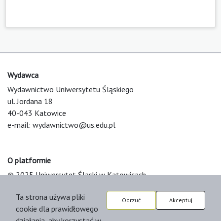
Wydawca
Wydawnictwo Uniwersytetu Śląskiego
ul. Jordana 18
40-043 Katowice
e-mail:
wydawnictwo@us.edu.pl
O platformie
© 2025 Uniwersytet Śląski w Katowicach
Support & Customization by LIBCOM
Ta strona używa pliki
Platform & Workflow by OJS/PKP
Odrzuć
Akceptuj
cookie dla prawidłowego
działania, aby korzystać w