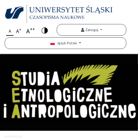
++
+
A
Zaloguj
A
A
Język Polski