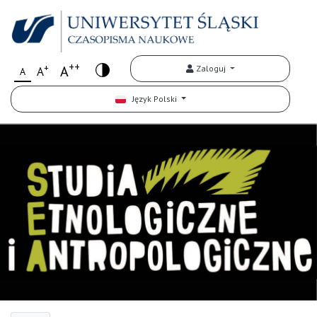
++
+
A
Zaloguj
A
A
Język Polski