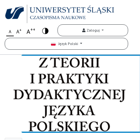
++
+
A
Zaloguj
A
A
Język Polski