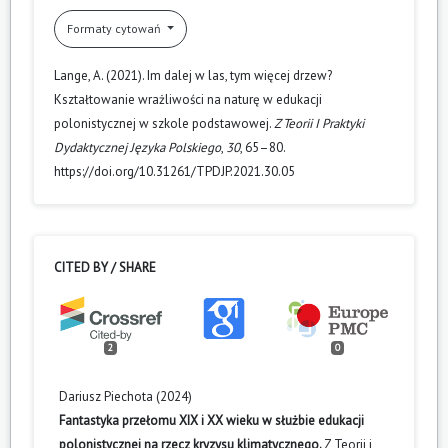
Formaty cytowań
Lange, A. (2021). Im dalej w las, tym więcej drzew?
Kształtowanie wrażliwości na naturę w edukacji
polonistycznej w szkole podstawowej.
Z Teorii I Praktyki
Dydaktycznej Języka Polskiego
,
30
, 65–80.
https://doi.org/10.31261/TPDJP.2021.30.05
CITED BY / SHARE
2
0
Dariusz Piechota (2024)
Fantastyka przełomu XIX i XX wieku w służbie edukacji
polonistycznej na rzecz kryzysu klimatycznego.
Z Teorii i