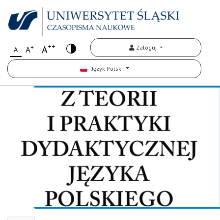
++
+
A
Zaloguj
A
A
Język Polski