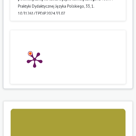
Praktyki Dydaktycznej Języka Polskiego,
33
,
1.
10.31261/TPDJP.2024.33.07
Anna Podemska-Kałuża (2024)
Jak żyć na Ziemi? Uczniowie antropocenu czytają „Bajki
filozoficzne” Michela Piquemala.
Paidia i Literatura,
1.
10.31261/PiL.2024.06.08