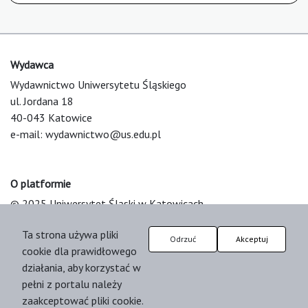
Wydawca
Wydawnictwo Uniwersytetu Śląskiego
ul. Jordana 18
40-043 Katowice
e-mail:
wydawnictwo@us.edu.pl
O platformie
© 2025 Uniwersytet Śląski w Katowicach
Support & Customization by LIBCOM
Ta strona używa pliki
Platform & Workflow by OJS/PKP
Odrzuć
Akceptuj
cookie dla prawidłowego
działania, aby korzystać w
pełni z portalu należy
zaakceptować pliki cookie.