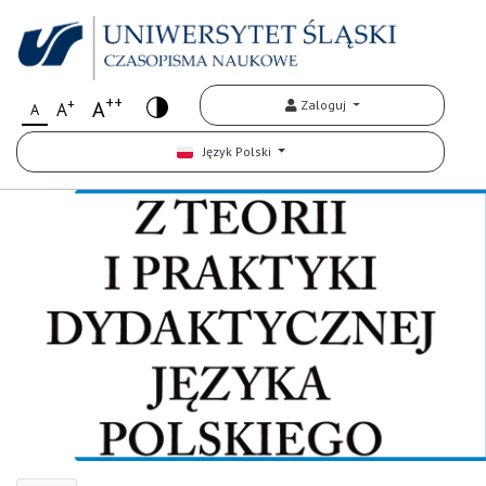
++
+
A
Zaloguj
A
A
Język Polski