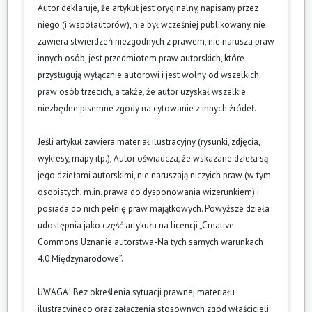
Autor deklaruje, że artykuł jest oryginalny, napisany przez
niego (i współautorów), nie był wcześniej publikowany, nie
zawiera stwierdzeń niezgodnych z prawem, nie narusza praw
innych osób, jest przedmiotem praw autorskich, które
przysługują wyłącznie autorowi i jest wolny od wszelkich
praw osób trzecich, a także, że autor uzyskał wszelkie
niezbędne pisemne zgody na cytowanie z innych źródeł.
Jeśli artykuł zawiera materiał ilustracyjny (rysunki, zdjęcia,
wykresy, mapy itp.), Autor oświadcza, że wskazane dzieła są
jego dziełami autorskimi, nie naruszają niczyich praw (w tym
osobistych, m.in. prawa do dysponowania wizerunkiem) i
posiada do nich pełnię praw majątkowych. Powyższe dzieła
udostępnia jako część artykułu na licencji „Creative
Commons Uznanie autorstwa-Na tych samych warunkach
4.0 Międzynarodowe”.
UWAGA! Bez określenia sytuacji prawnej materiału
ilustracyjnego oraz załączenia stosownych zgód właścicieli