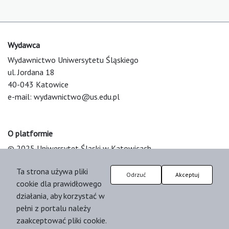
Wydawca
Wydawnictwo Uniwersytetu Śląskiego
ul. Jordana 18
40-043 Katowice
e-mail:
wydawnictwo@us.edu.pl
O platformie
© 2025 Uniwersytet Śląski w Katowicach
Support & Customization by LIBCOM
Ta strona używa pliki
Platform & Workflow by OJS/PKP
Odrzuć
Akceptuj
cookie dla prawidłowego
działania, aby korzystać w
pełni z portalu należy
zaakceptować pliki cookie.