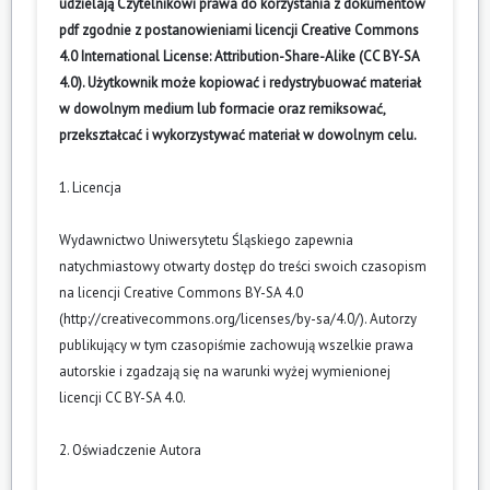
udzielają Czytelnikowi prawa do korzystania z dokumentów
pdf zgodnie z postanowieniami licencji Creative Commons
4.0 International License: Attribution-Share-Alike (CC BY-SA
4.0). Użytkownik może kopiować i redystrybuować materiał
w dowolnym medium lub formacie oraz remiksować,
przekształcać i wykorzystywać materiał w dowolnym celu.
1. Licencja
Wydawnictwo Uniwersytetu Śląskiego zapewnia
natychmiastowy otwarty dostęp do treści swoich czasopism
na licencji Creative Commons BY-SA 4.0
(
http://creativecommons.org/licenses/by-sa/4.0/
). Autorzy
publikujący w tym czasopiśmie zachowują wszelkie prawa
autorskie i zgadzają się na warunki wyżej wymienionej
licencji CC BY-SA 4.0.
2. Oświadczenie Autora