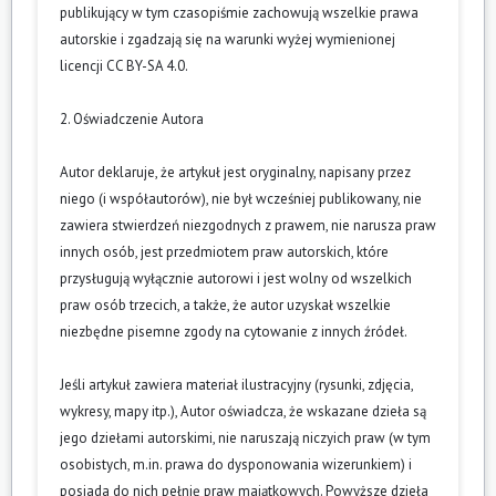
publikujący w tym czasopiśmie zachowują wszelkie prawa
autorskie i zgadzają się na warunki wyżej wymienionej
licencji CC BY-SA 4.0.
2. Oświadczenie Autora
Autor deklaruje, że artykuł jest oryginalny, napisany przez
niego (i współautorów), nie był wcześniej publikowany, nie
zawiera stwierdzeń niezgodnych z prawem, nie narusza praw
innych osób, jest przedmiotem praw autorskich, które
przysługują wyłącznie autorowi i jest wolny od wszelkich
praw osób trzecich, a także, że autor uzyskał wszelkie
niezbędne pisemne zgody na cytowanie z innych źródeł.
Jeśli artykuł zawiera materiał ilustracyjny (rysunki, zdjęcia,
wykresy, mapy itp.), Autor oświadcza, że wskazane dzieła są
jego dziełami autorskimi, nie naruszają niczyich praw (w tym
osobistych, m.in. prawa do dysponowania wizerunkiem) i
posiada do nich pełnię praw majątkowych. Powyższe dzieła