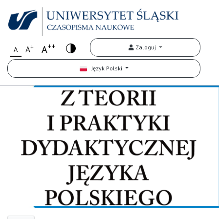
++
+
A
Zaloguj
A
A
Język Polski