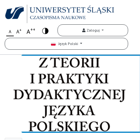
++
+
A
Zaloguj
A
A
Język Polski