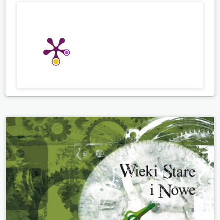
Mariusz Koper (2025)
Wołoskie dziedzictwo językowe w pejzażu
onomastycznym powiatu tomaszowskiego.
Facta
Simonidis,
18
(2),
433.
10.56583/fs.2095