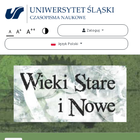
++
+
A
Zaloguj
A
A
Język Polski