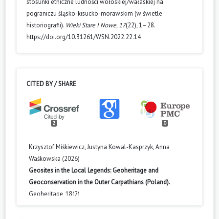
stosunki etniczne ludności wołoskiej/wałaskiej na
pograniczu śląsko-kisucko-morawskim (w świetle
historiografii).
Wieki Stare I Nowe
,
17
(22), 1–28.
https://doi.org/10.31261/WSN.2022.22.14
CITED BY / SHARE
2
0
Krzysztof Miśkiewicz, Justyna Kowal-Kasprzyk, Anna
Waśkowska (2026)
Geosites in the Local Legends: Geoheritage and
Geoconservation in the Outer Carpathians (Poland).
Geoheritage,
18
(2),
10.1007/s12371-026-01275-w