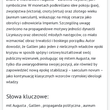
symboliczne. W monetach podkreślano idee pokoju (pax),
zwycięstwa (victoria), cnoty (virtus) oraz złotego wieku
(aureum saeculum), wskazując na misję cesarza jako
obrońcy i odnowiciela Imperium. Szczególną uwagę
zwrócono na propagandowe motywy jedności dynastii
Licyniuszy oraz obecność młodych następców, co miało
wzmacniać obraz trwałości i boskiego porządku. Autor
dowodzi, że Gallien jako jeden z nielicznych władców epoki
kryzysu w sposób spójny i celowy kształtował swój
publiczny wizerunek, posługując się mitem Augusta, nie
tylko dla uwiarygodnienia swojej pozycji, ale również by
zapowiedzieć nową epokę stabilizacji – saeculum novum –
jako kontynuację klasycznych wzorców rzymskiej ideologii
władzy.
Słowa kluczowe:
mit Augusta
,
Gallien
,
propaganda polityczna
,
aureum