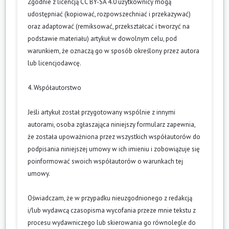
Zgodnie z licencją CC BY-SA 4.0 użytkownicy mogą
udostępniać (kopiować, rozpowszechniać i przekazywać)
oraz adaptować (remiksować, przekształcać i tworzyć na
podstawie materiału) artykuł w dowolnym celu, pod
warunkiem, że oznaczą go w sposób określony przez autora
lub licencjodawcę.
4. Współautorstwo
Jeśli artykuł został przygotowany wspólnie z innymi
autorami, osoba zgłaszająca niniejszy formularz zapewnia,
że została upoważniona przez wszystkich współautorów do
podpisania niniejszej umowy w ich imieniu i zobowiązuje się
poinformować swoich współautorów o warunkach tej
umowy.
Oświadczam, że w przypadku nieuzgodnionego z redakcją
i/lub wydawcą czasopisma wycofania przeze mnie tekstu z
procesu wydawniczego lub skierowania go równolegle do