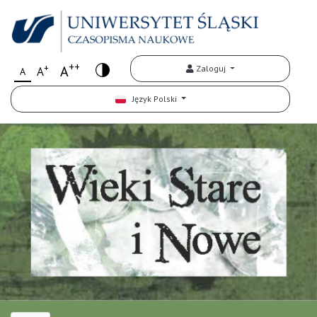
++
+
A
Zaloguj
A
A
Język Polski