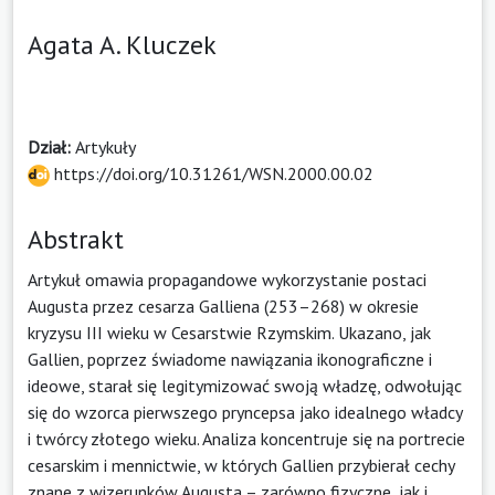
Agata A. Kluczek
Dział:
Artykuły
https://doi.org/10.31261/WSN.2000.00.02
Abstrakt
Artykuł omawia propagandowe wykorzystanie postaci
Augusta przez cesarza Galliena (253–268) w okresie
kryzysu III wieku w Cesarstwie Rzymskim. Ukazano, jak
Gallien, poprzez świadome nawiązania ikonograficzne i
ideowe, starał się legitymizować swoją władzę, odwołując
się do wzorca pierwszego pryncepsa jako idealnego władcy
i twórcy złotego wieku. Analiza koncentruje się na portrecie
cesarskim i mennictwie, w których Gallien przybierał cechy
znane z wizerunków Augusta – zarówno fizyczne, jak i