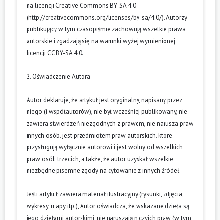
na licencji Creative Commons BY-SA 4.0
(
http://creativecommons.org/licenses/by-sa/4.0/
). Autorzy
publikujący w tym czasopiśmie zachowują wszelkie prawa
autorskie i zgadzają się na warunki wyżej wymienionej
licencji CC BY-SA 4.0.
2. Oświadczenie Autora
Autor deklaruje, że artykuł jest oryginalny, napisany przez
niego (i współautorów), nie był wcześniej publikowany, nie
zawiera stwierdzeń niezgodnych z prawem, nie narusza praw
innych osób, jest przedmiotem praw autorskich, które
przysługują wyłącznie autorowi i jest wolny od wszelkich
praw osób trzecich, a także, że autor uzyskał wszelkie
niezbędne pisemne zgody na cytowanie z innych źródeł.
Jeśli artykuł zawiera materiał ilustracyjny (rysunki, zdjęcia,
wykresy, mapy itp.), Autor oświadcza, że wskazane dzieła są
jego dziełami autorskimi, nie naruszają niczyich praw (w tym