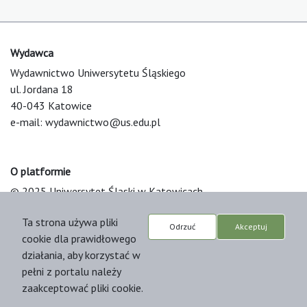
Wydawca
Wydawnictwo Uniwersytetu Śląskiego
ul. Jordana 18
40-043 Katowice
e-mail:
wydawnictwo@us.edu.pl
O platformie
© 2025 Uniwersytet Śląski w Katowicach
Support & Customization by LIBCOM
Ta strona używa pliki
Platform & Workflow by OJS/PKP
Odrzuć
Akceptuj
cookie dla prawidłowego
działania, aby korzystać w
pełni z portalu należy
zaakceptować pliki cookie.