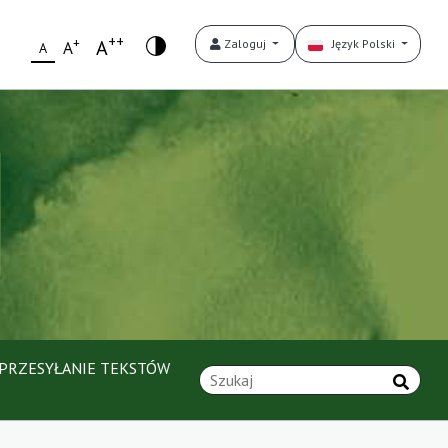
++
+
A
Zaloguj
Język Polski
A
A
PRZESYŁANIE TEKSTÓW