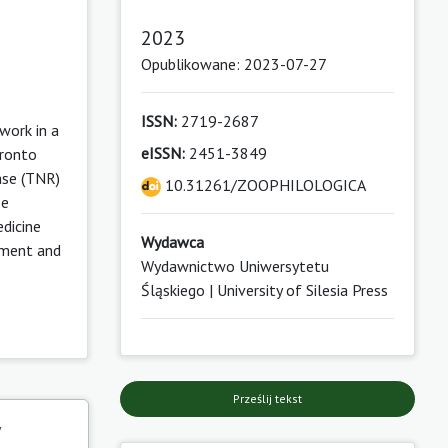
2023
Opublikowane: 2023-07-27
ISSN:
2719-2687
work in a
eISSN:
2451-3849
oronto
ase (TNR)
10.31261/ZOOPHILOLOGICA
se
edicine
Wydawca
atment and
Wydawnictwo Uniwersytetu
Śląskiego | University of Silesia Press
Prześlij tekst
y