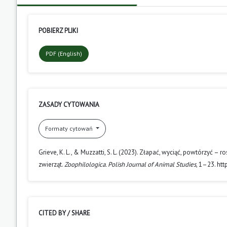
POBIERZ PLIKI
PDF (English)
ZASADY CYTOWANIA
Formaty cytowań
Grieve, K. L., & Muzzatti, S. L. (2023). Złapać, wyciąć, powtórzyć 
zwierząt.
Zoophilologica. Polish Journal of Animal Studies
, 1–23. ht
CITED BY / SHARE