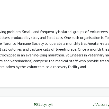
wing problem. Small, and frequently isolated, groups of volunteers 
litters produced by stray and feral cats. One such organisation is T
the Toronto Humane Society to operate a monthly trap/neuter/rele
l cat colonies and capture cats of breeding age. Once a month the
microchipped in an evening-long marathon. Volunteers in veterinary m
tants and veterinarians) comprise the medical staff who provide tre
are taken by the volunteers to a recovery facility and
Statystyki
Autorz