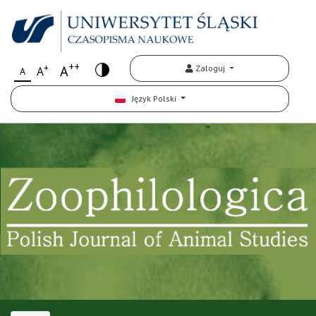
++
+
A
Zaloguj
A
A
Język Polski