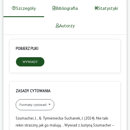
Szczegóły
Bibliografia
Statystyki
Autorzy
POBIERZ PLIKI
WYWIADY
ZASADY CYTOWANIA
Formaty cytowań
Szumacher, J., & Tymieniecka-Suchanek, J. (2024). Nie taki
rekin straszny, jak go malują… Wywiad z Justyną Szumacher –