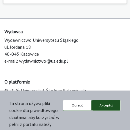
Wydawca
Wydawnictwo Uniwersytetu Śląskiego
ul. Jordana 18
40-043 Katowice
e-mail:
wydawnictwo@us.edu.pl
O platformie
© 2026 Uniwersytet Śląski w Katowicach
Support & Customization by LIBCOM
Ta strona używa pliki
Platform & Workflow by OJS/PKP
Odrzuć
Akceptuj
cookie dla prawidłowego
działania, aby korzystać w
pełni z portalu należy